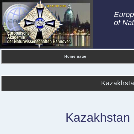
Euro
of Na
Home page
Kazakhst
Kazakhstan