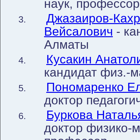
наук, профессо
Джазаиров-Кахр
Вейсалович
- ка
Алматы
Кусакин Анатол
кандидат физ.-м
Пономаренко Е
доктор педагоги
Буркова Наталь
доктор физико-м