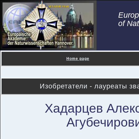
Euro
of Na
Home page
Изобретатели - лауреаты зв
Хадарцев Алек
Агубечиров