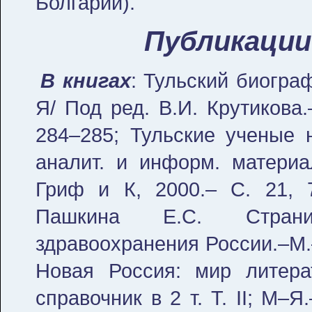
Болгарии).
Публикации 
В книгах
: Тульский биограф
Я/ Под ред. В.И. Крутикова.
284–285; Тульские ученые н
аналит. и информ. материал
Гриф и К, 2000.– С. 21, 7
Пашкина Е.С. Страни
здравоохранения России.–М.–
Новая Россия: мир литера
справочник в 2 т. Т. II; М–