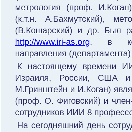
метрология (проф. И.Кога
(к.т.н. А.Бахмутский), ме
(В.Кошарский) и др. Был р
http://www.iri-as.org
, в кот
направления (департамента)
К настоящему времени ИИ
Израиля, России, США и
М.Гринштейн и И.Коган) явл
(проф. О. Фиговский) и член
сотрудников ИИИ 8 профессоро
На сегодняшний день сотру