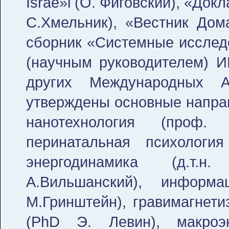
Israe»l (О. Фиговский), «До
С.Хмельник), «Вестник Дом
сборник «Системные исследо
(научным руководителем) 
других Международных А
утверждены основные направ
нанотехнология (проф. 
перинатальная психология
энергодинамика (д.т.н
А.Вильшанский), информац
М.Гринштейн), гравимагнетиз
(PhD Э. Левин), макроэко