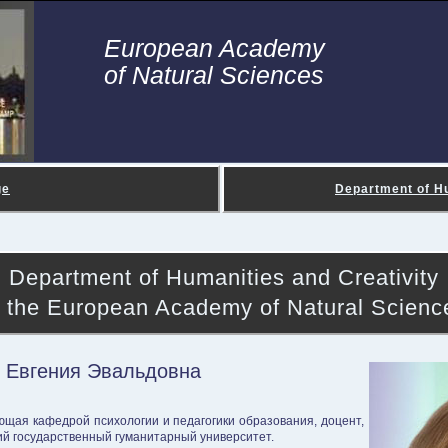
European Academy
of Natural Sciences
ge
Department of Hu
Department of Humanities and Creativity
f the European Academy of Natural Scienc
р Евгения Эвальдовна
ющая кафедрой психологии и педагогики образования, доцент,
кий государственный гуманитарный университет.