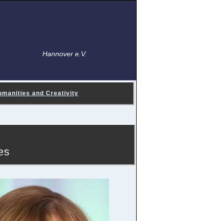
Hannover e.V.
manities and Creativity
es