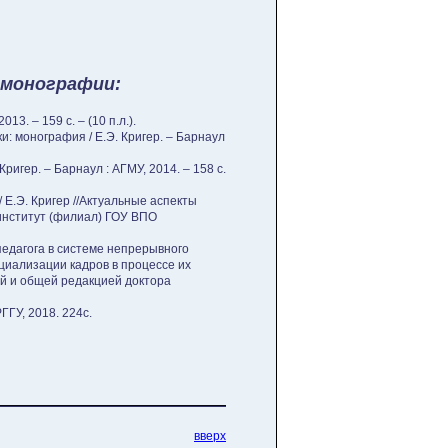
 монографии:
3. – 159 с. – (10 п.л.).
: монография / Е.Э. Кригер. – Барнаул
игер. – Барнаул : АГМУ, 2014. – 158 с.
 Е.Э. Кригер //Актуальные аспекты
 институт (филиал) ГОУ ВПО
едагога в системе непрерывного
оциализации кадров в процессе их
ной и общей редакцией доктора
ГГУ, 2018. 224с.
вверх