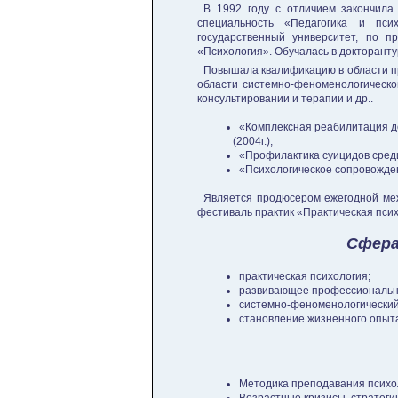
В 1992 году с отличием закончила 
специальность «Педагогика и пси
государственный университет, по п
«Психология». Обучалась в докторанту
Повышала квалификацию в области пр
области системно-феноменологическог
консультировании и терапии и др..
«Комплексная реабилитация д
(2004г.);
«Профилактика суицидов среди 
«Психологическое сопровожде
Является продюсером ежегодной ме
фестиваль практик «Практическая псих
Сфера
практическая психология;
развивающее профессиональн
системно-феноменологический 
становление жизненного опыта
Методика преподавания психо