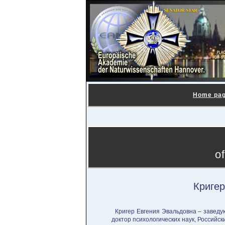
Home pa
o
Криге
Кригер Евгения Эвальдовна – заведу
доктор психологических наук, Российс