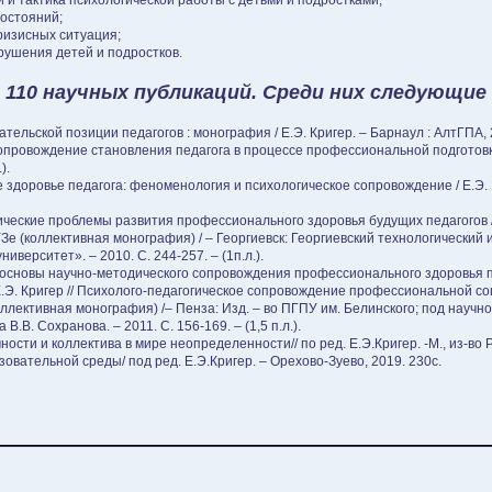
 и тактика психологической работы с детьми и подростками;
состояний;
ризисных ситуация;
ушения детей и подростков.
 110 научных публикаций. Среди них следующие
тельской позиции педагогов : монография / Е.Э. Кригер. – Барнаул : АлтГПА, 201
сопровождение становления педагога в процессе профессиональной подготовки
).
здоровье педагога: феноменология и психологическое сопровождение / Е.Э. Кр
ические проблемы развития профессионального здоровья будущих педагогов /
Зе (коллективная монография) / – Георгиевск: Георгиевский технологический
иверситет». – 2010. С. 244-257. – (1п.л.).
 основы научно-методического сопровождения профессионального здоровья п
Е.Э. Кригер // Психолого-педагогическое сопровождение профессиональной с
оллективная монография) /– Пенза: Изд. – во ПГПУ им. Белинского; под науч
В.В. Сохранова. – 2011. С. 156-169. – (1,5 п.л.).
сти и коллектива в мире неопределенности// по ред. Е.Э.Кригер. -М., из-во Р
вательной среды/ под ред. Е.Э.Кригер. – Орехово-Зуево, 2019. 230с.