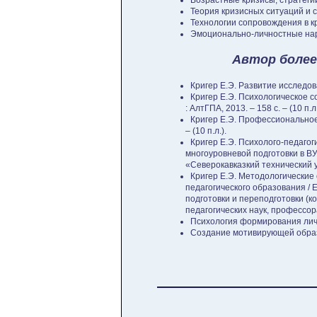
Возрастные кризисы, стратегии
Теория кризисных ситуаций и 
Технологии сопровождения в к
Эмоционально-личностные нар
Автор более
Кригер Е.Э. Развитие исследова
Кригер Е.Э. Психологическое 
: АлтГПА, 2013. – 158 с. – (10 п.л.
Кригер Е.Э. Профессиональное 
– (10 п.л.).
Кригер Е.Э. Психолого-педагог
многоуровневой подготовки в ВУ
«Северокавказкий технический ун
Кригер Е.Э. Методологические
педагогического образования / 
подготовки и переподготовки (к
педагогических наук, профессора 
Психология формирования лично
Создание мотивирующей образо