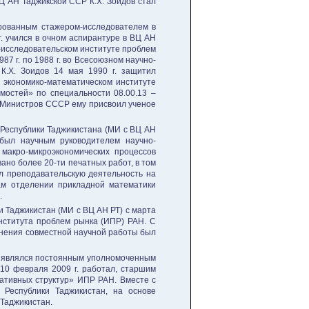
ВЦ АН Таджикской ССР К.Х. Зоидов стал
ированным стажером-исследователем в
. учился в очном аспирантуре в ВЦ АН
о-исследовательском институте проблем
7 г. по 1988 г. во Всесоюзном научно-
К.Х. Зоидов 14 мая 1990 г. защитил
 экономико-математическом институте
остей» по специальности 08.00.13 –
е Министров СССР ему присвоил ученое
 Республики Таджикистана (МИ с ВЦ АН
 был научным руководителем научно-
макро-микроэкономических процессов
ано более 20-ти печатных работ, в том
ел преподавательскую деятельность на
ам отделении прикладной математики
.
 Таджикистан (МИ с ВЦ АН РТ) с марта
Института проблем рынка (ИПР) РАН. С
олнения совместной научной работы был
ан являлся постоянным уполномоченным
 10 февраля 2009 г. работал, старшим
ативных структур» ИПР РАН. Вместе с
 Республики Таджикистан, на основе
 Таджикистан.