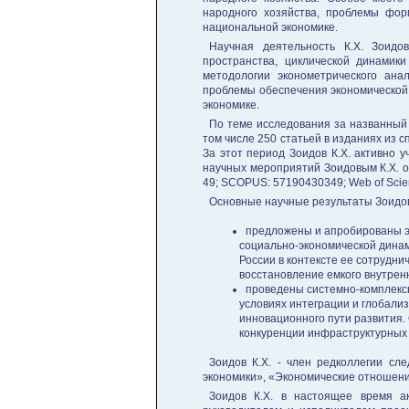
народного хозяйства, проблемы фор
национальной экономике.
Научная деятельность К.Х. Зоидо
пространства, циклической динамик
методологии эконометрического ана
проблемы обеспечения экономической
экономике.
По теме исследования за названный 
том числе 250 статьей в изданиях из 
За этот период Зоидов К.Х. активно 
научных мероприятий Зоидовым К.Х. оп
49; SCOPUS: 57190430349; Web of Scien
Основные научные результаты Зоидов
предложены и апробированы э
социально-экономической динам
России в контексте ее сотрудн
восстановление емкого внутрен
проведены системно-комплекс
условиях интеграции и глобали
инновационного пути развития
конкуренции инфраструктурных 
Зоидов К.Х. - член редколлегии с
экономики», «Экономические отношени
Зоидов К.Х. в настоящее время ак