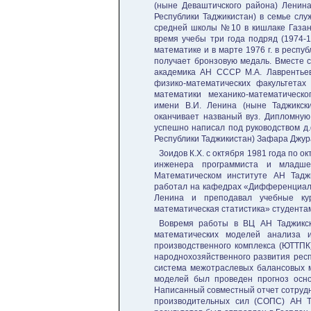
(ныне Деваштичского района) Ленина
Республики Таджикистан) в семье слу
средней школы №10 в кишлаке Газант
время учебы три года подряд (1974-
математике и в марте 1976 г. в респу
получает бронзовую медаль. Вместе 
академика АН СССР М.А. Лаврентьев
физико-математических факультетах
математики механико-математическо
имени В.И. Ленина (ныне Таджикск
оканчивает названый вуз. Дипломную
успешно написал под руководством д.
Республики Таджикистан) Зафара Джура
Зоидов К.Х. с октября 1981 года по о
инженера программиста и младше
Математическом институте АН Тадж
работал на кафедрах «Дифференциаль
Ленина и преподавал учебные ку
математическая статистика» студента
Вовремя работы в ВЦ АН Таджикск
математических моделей анализа и
производственного комплекса (ЮТТПК
народнохозяйственного развития респ
система межотраслевых балансовых м
моделей был проведен прогноз осно
Написанный совместный отчет сотрудн
производительных сил (СОПС) АН Т