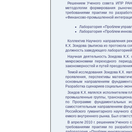
Решением Ученого совета ИПР РАН о
методологии формирования рыночно
требованиями практики по разработ
«Финансово-промышленной интеграции
Лаборатория «Проблем управ
Лаборатория «Проблем иннова
Коллектив Научного направления рек
К.Х. Зоидова (выписка из протокола с
должность заведующего лабораторией
Научная деятельность Зоидова К.Х. 
микроэкономики переходного период
закономерностей и путей преодоления
Темой исследования Зоидова К.Х. яв
проявления, перспективы математиче
основным направлениям фундамента
Разработка сценариев социально-экон
Зоидов К.Х. являлся исполнителем п
промышленные группы, транснационал
по Программе фундаментальных и
самостоятельным направлениям фунда
Российского гуманитарного научного
емкого внутреннего рынка. Был ответс
В апреле 2010 г. решением Ученого 
требованиями практики по разработ
лаборатория «Проблем инновационног