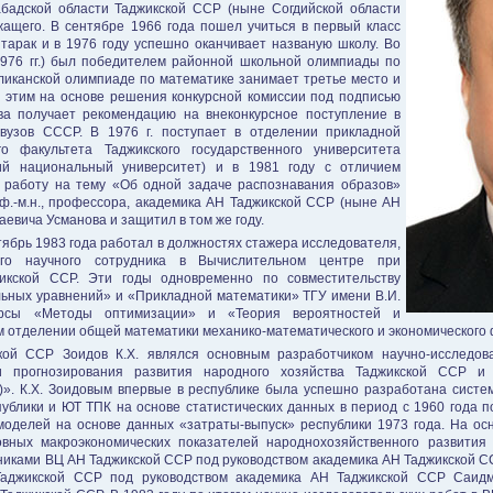
бадской области Таджикской ССР (ныне Согдийской области
жащего. В сентябре 1966 года пошел учиться в первый класс
арак и в 1976 году успешно оканчивает названую школу. Во
1976 гг.) был победителем районной школьной олимпиады по
бликанской олимпиаде по математике занимает третье место и
с этим на основе решения конкурсной комиссии под подписью
а получает рекомендацию на внеконкурсное поступление в
 вузов СССР. В 1976 г. поступает в отделении прикладной
го факультета Таджикского государственного университета
ий национальный университет) и в 1981 году с отличием
 работу на тему «Об одной задаче распознавания образов»
ф.-м.н., профессора, академика АН Таджикской ССР (ныне АН
евича Усманова и защитил в том же году.
ктябрь 1983 года работал в должностях стажера исследователя,
го научного сотрудника в Вычислительном центре при
икской ССР. Эти годы одновременно по совместительству
ных уравнений» и «Прикладной математики» ТГУ имени В.И.
рсы «Методы оптимизации» и «Теория вероятностей и
м отделении общей математики механико-математического и экономического 
ой ССР Зоидов К.Х. являлся основным разработчиком научно-исследова
 прогнозирования развития народного хозяйства Таджикской ССР и 
)». К.Х. Зоидовым впервые в республике была успешно разработана систе
ублики и ЮТ ТПК на основе статистических данных в период с 1960 года п
оделей на основе данных «затраты-выпуск» республики 1973 года. На ос
вных макроэкономических показателей народнохозяйственного развития
иками ВЦ АН Таджикской ССР под руководством академика АН Таджикской СС
аджикской ССР под руководством академика АН Таджикской ССР Саидм