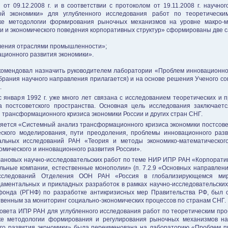
т 09.12.2008 г. и в соответствии с протоколом от 19.11.2008 г. научно
й экономики» для углубленного исследования работ по теоретическ
ке методологии формирования рыночных механизмов на уровне макро-м
 и экономического поведения корпоративных структур» сформированы две 
ления отраслями промышленности»;
ционного развития экономики».
омендовал назначить руководителем лаборатории «Проблем инновационного р
обрания научного направления прилагается) и на основе решения Ученого сове
.
с января 1992 г. уже много лет связана с исследованием теоретических и п
а постсоветского пространства. Основная цель исследования заключает
 трансформационного кризиса экономики России и других стран СНГ.
ляется «Системный анализ трансформационного кризиса экономики постсове
ского моделирования, пути преодоления, проблемы инновационного разв
льных исследований РАН «Теория и методы экономико-математического
омического и инновационного развития России».
лановых научно-исследовательских работ по теме НИР ИПР РАН «Корпорати
ьные компании, естественные монополии» (п. 7.2.9 «Основных направлен
сследований Отделения ООН РАН «Россия в глобализирующемся мире
ментальных и прикладных разработок в рамках научно-исследовательских 
 фонда (РГНФ) по разработке антикризисных мер Правительства РФ, был
твенным за мониторинг социально-экономических процессов по странам СНГ.
совета ИПР РАН для углубленного исследования работ по теоретическим пр
ке методологии формирования и регулирования рыночных механизмов на
о развития экономики» была переименована на лабораторию «Проблем про