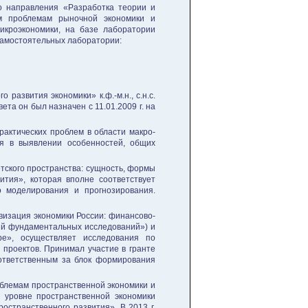
го направления «Разработка теории и
им проблемам рыночной экономики и
икроэкономики, на базе лаборатории
самостоятельных лаборатории:
азвития экономики» к.ф.-м.н., с.н.с.
та он был назначен с 11.01.2009 г. на
рактических проблем в области макро-
ся в выявлении особенностей, общих
тского пространства: сущность, формы
ития», которая вполне соответствует
 моделирования и прогнозирования.
визация экономики России: финансово-
ий фундаментальных исследований») и
», осуществляет исследования по
проектов. Принимал участие в гранте
 ответственным за блок формирования
облемам пространственной экономики и
 уровне пространственной экономики
странственного развития». В 2013 г.