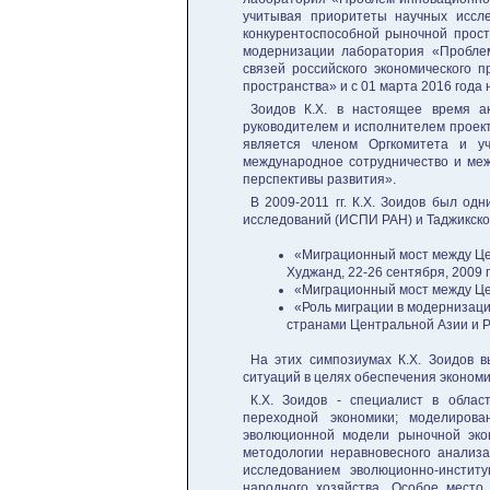
учитывая приоритеты научных иссл
конкурентоспособной рыночной прост
модернизации лаборатория «Пробле
связей российского экономического 
пространства» и с 01 марта 2016 года
Зоидов К.Х. в настоящее время ак
руководителем и исполнителем проек
является членом Оргкомитета и у
международное сотрудничество и меж
перспективы развития».
В 2009-2011 гг. К.Х. Зоидов был од
исследований (ИСПИ РАН) и Таджикског
«Миграционный мост между Це
Худжанд, 22-26 сентября, 2009 г.
«Миграционный мост между Цент
«Роль миграции в модернизац
странами Центральной Азии и Ро
На этих симпозиумах К.Х. Зоидов 
ситуаций в целях обеспечения экономи
К.Х. Зоидов - специалист в облас
переходной экономики; моделиров
эволюционной модели рыночной эко
методологии неравновесного анализа
исследованием эволюционно-институ
народного хозяйства. Особое место