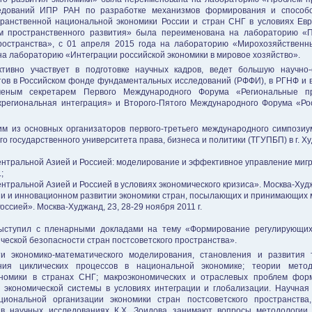
едований ИПР РАН по разработке механизмов формирования и способо
ранственной национальной экономики России и стран СНГ в условиях Евр
м пространственного развития» была переименована на лабораторию «П
пространства», с 01 апреля 2015 года на лабораторию «Мирохозяйственны
 на лабораторию «Интеграции российской экономики в мировое хозяйство».
тивно участвует в подготовке научных кадров, ведет большую научно
тов в Российском фонде фундаментальных исследований (РФФИ), в РГНФ и в
ченым секретарем Первого Международного Форума «Региональные пр
региональная интеграция» и Второго-Пятого Международного Форума «Рос
ним из основных организаторов первого-третьего международного симпози
о государственного университета права, бизнеса и политики (ТГУПБП) в г. 
нтральной Азией и Россией: моделирование и эффективное управление миг
;
ральной Азией и Россией в условиях экономического кризиса». Москва-Худжа
ии и инновационном развитии экономики стран, посылающих и принимающих 
ссией». Москва-Худжанд, 23, 28-29 ноября 2011 г.
выступил с пленарными докладами на тему «Формирование регулирующи
ческой безопасности стран постсоветского пространства».
ти экономико-математического моделирования, становления и развития
ания циклических процессов в национальной экономике; теории мето
номики в странах СНГ; макроэкономических и отраслевых проблем форм
 экономической системы в условиях интеграции и глобализации. Научная 
циональной организации экономики стран постсоветского пространства
 в научных исследованиях К.Х. Зоидова занимают вопросы методологии 