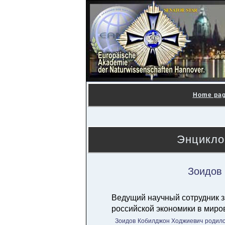
Home pa
Энцикло
Зоидов
Ведущий научный сотрудник 
российской экономики в миров
Зоидов Кобилджон Ходжиевич родился