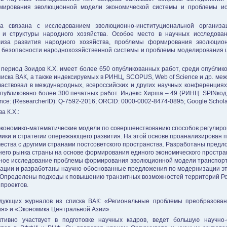
мирования эволюционной модели экономической системы и проблемы ис
ва связана с исследованием эволюционно-институциональной организац
и и структуры народного хозяйства. Особое место в научных исследова
лиза развития народного хозяйства, проблемы формирования эволюцио
 безопасности народнохозяйственной системы и проблемы моделирования ц
период Зоидов К.Х. имеет более 650 опубликованных работ, среди опублик
списка ВАК, а также индексируемых в РИНЦ, SCOPUS, Web of Science и др. м
участвовал в международных, всероссийских и других научных конференция
убликовано более 300 печатных работ. Индекс Хирша – 49 (РИНЦ: SPINкод: 
ce: (ResearcherID): Q-7592-2016; ORCID: 0000-0002-8474-0895; Google Schol
а К.Х.:
кономико-математические модели по совершенствованию способов регулиро
ики и стратегии опережающего развития. На этой основе проанализирован 
ичества с другими странами постсоветского пространства. Разработаны пред
него рынка страны на основе формирования единого экономического простр
ное исследование проблемы формирования эволюционной модели транспорт
зации и разработаны научно-обоснованные предложения по модернизации это
. Определены подходы к повышению транзитных возможностей территорий Ро
проектов.
ледующих журналов из списка ВАК: «Региональные проблемы преобразова
я» и «Экономика Центральной Азии».
тивно участвует в подготовке научных кадров, ведет большую научно