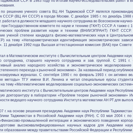
Таджикской ССР. В 1983 году по итогам научно-исследовательских работ в 
нования.
г. по решению ученого совета ВЦ АН Таджикской ССР являлся прикоманд
 СССР (ВЦ АН СССР) в городе Москве. С декабря 1985 г. по декабрь 1988 г
 г. работал в должности младшего научного сотрудника во Всесоюзном научн
ри Государственном комитете по науке и технике (ГКНТ) СССР. А также с 198
мических проблем развития науки и техники (ВНИИЭПРАНТ) ГКНТ СССР. 
ние ученой степени кандидата физико-математических наук в Центральном
 на тему «Непараметрическая идентификация эконометрических зависим
. 11 декабря 1992 года Высшая аттестационная комиссия (ВАК) при Совет
аботал в Математическом институте с Вычислительным центром Академии наук
о сотрудника, старшего научного сотрудника и зав. группой. С 1991 г.
тивный анализ народного хозяйства и эконометрическое моделирование 
степенного перехода к рыночной экономике». За названный период опубликов
ензируемых журналах. С сентября 1990 г. по февраль 1993 г. он активно в
е методы» ТГУ имени В.И. Ленина и читал специальные курсы студент
 на тему «Математические моделирование социально-экономических систем»
матического института с Вычислительным центром Академии наук Республики
очную докторантуру в лаборатории «Проблем теории рыночной экономики» 
олжности ведущего научного сотрудника Института математики АН РТ для вып
2007 г. на основе решения президиума Академии наук Республики Таджикист
лики Таджикистан в Российской Академии наук (РАН). С 03 мая 2004 г. по
«Финансово-промышленной интеграции и экономического поведения корпор
одготовке высококвалифицированных научных кадров для Академии наук
сти образовании между правительствами Российской Федерации и Республики