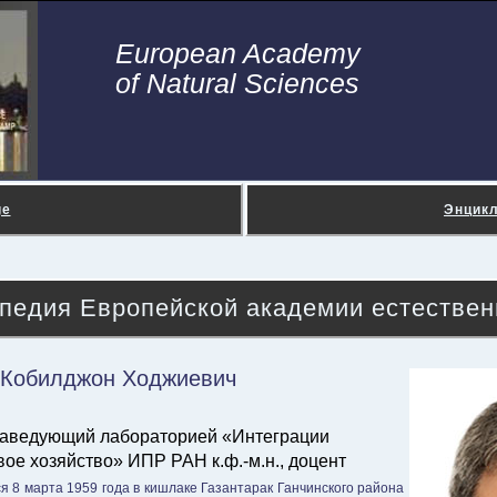
European Academy
of Natural Sciences
ge
Энцик
педия Европейской академии естествен
 Кобилджон Ходжиевич
заведующий лабораторией «Интеграции
ое хозяйство» ИПР РАН к.ф.-м.н., доцент
 8 марта 1959 года в кишлаке Газантарак Ганчинского района