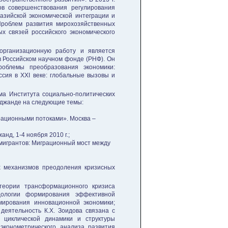
в совершенствования регулирования
азийской экономической интеграции и
роблем развития мирохозяйственных
х связей российского экономического
-организационную работу и является
 Российском научном фонде (РНФ). Он
облемы преобразования экономики:
сия в XXI веке: глобальные вызовы и
ума Института социально-политических
Худжанде на следующие темы:
рационными потоками». Москва –
нд, 1-4 ноября 2010 г.;
мигрантов: Миграционный мост между
х механизмов преодоления кризисных
 теории трансформационного кризиса
дологии формирования эффективной
ирования инновационной экономики;
деятельность К.Х. Зоидова связана с
, циклической динамики и структуры
эконометрического анализа развития