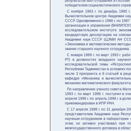
результатов был отправлен в Госплан 
победителем социалистического сорев
С ноября 1983 г. по декабрь 1985 
Вычислительном центре Академии наук
СССР. Одновременно с 1986 г. по 1987
организации и управления (ВНИИПОУ) п
исследовательском институте эконо
кандидатскую диссертацию на соиска
Академии наук СССР (ЦЭМИ АН СССР)
«Экономика и математические методы»
звание старшего научного сотрудника.
С января 1989 г. по март 1993 г. р
РТ) в должностях младшего научног
исследовательской темы «Ретроспек
Республики Таджикистан в условиях по
числе 3 препринта и 6 статьей в рец
кафедре «Механика и вычислительны
механико-математического факультета
По направлению ученого совета Мате
1993 г. по март 1996 г. поступил в 
апреля 1996 г. по апрель 1998 г. в д
прикомандирован в ИПР РАН.
С 17 апреля 1998 г. по 31 декабря 
представителем Академии наук Респуб
научным сотрудником в лаборатории 
этим, он активно участвовал при п
межгосударственного договора в обла