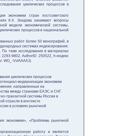
следования циклических процессов в
ии экономики стран постсоветского
ниях К.Х. Зоидова занимают вопросы
нной модели экономической системы,
иклических процессов в национальной
ованных работ более 50 монографий, в
еждународных системах индексирования.
х. По теме исследования в материалах
2293-9802, AuthorID: 250522, h-индекс
ar: WG_-VvIAAAAJ).
вания циклических процессов
потенциал модернизации экономики
ложения, направленные на
анства между странами ЕАЭС и СНГ.
но-транзитной системы России в
й отрасли в контексте
ссии в условиях рыночной
ния экономики», «Проблемы рыночной
-организационную работу и является