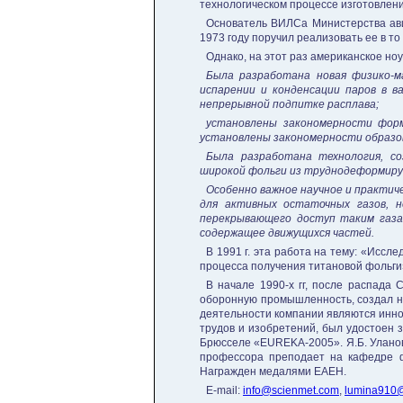
технологическом процессе изготовлени
Основатель ВИЛСа Министерства ави
1973 году поручил реализовать ее в т
Однако, на этот раз американское но
Была разработана новая физико-м
испарении и конденсации паров в в
непрерывной подпитке расплава;
установлены закономерности форм
установлены закономерности образов
Была разработана технология, со
широкой фольги из труднодеформируе
Особенно важное научное и практи
для активных остаточных газов, 
перекрывающего доступ таким газа
содержащее движущихся частей.
В 1991 г. эта работа на тему: «Исс
процесса получения титановой фольги
В начале 1990-х гг, после распада 
оборонную промышленность, создал на
деятельности компании являются иннов
трудов и изобретений, был удостоен 
Брюсселе «EUREKA-2005». Я.Б. Уланов
профессора преподает на кафедре ф
Награжден медалями ЕАЕН.
E-mail:
info@scienmet.com
,
lumina910@