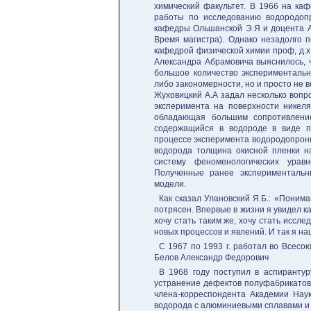
химический факультет. В 1966 на ка
работы по исследованию водородоп
кафедры Ольшанской Э.Я и доцента А
Время магистра). Однако незадолго 
кафедрой физической химии проф, д.х
Александра Абрамовича выяснилось, ч
большое количество экспериментальн
либо закономерности, но и просто не 
Жуховицкий А.А задал несколько вопро
эксперимента на поверхности никеля
обладающая большим сопротивление
содержащийся в водороде в виде п
процессе эксперимента водородопрон
водорода толщина окисной пленки н
систему феноменологических урав
Полученные ранее экспериментальн
модели.
Как сказал Улановский Я.Б.: «Поним
потрясен. Впервые в жизни я увидел к
хочу стать таким же, хочу стать иссл
новых процессов и явлений. И так я на
С 1967 по 1993 г. работал во Всес
Белов Александр Федорович
В 1968 году поступил в аспирантур
устранение дефектов полуфабрикатов 
члена-корреспондента Академии Нау
водорода с алюминиевыми сплавами и 