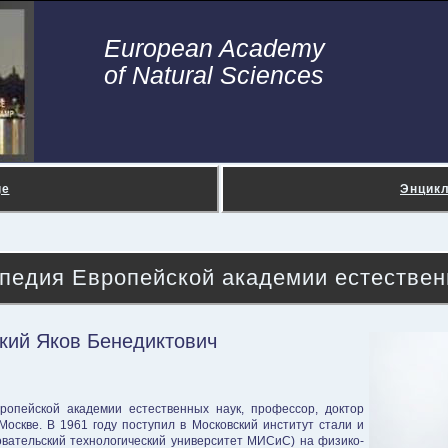
European Academy
of Natural Sciences
ge
Энцик
педия Европейской академии естествен
кий Яков Бенедиктович
ропейской академии естественных наук, профессор, доктор
в Москве. В 1961 году поступил в Московский институт стали и
вательский технологический университет МИСиС) на физико-