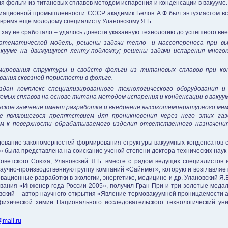
я фольги из титановых сплавов методом испарения и конденсации в вакууме.
ационной промышленности СССР академик Белов А.Ф был энтузиастом всег
о время еще молодому специалисту Улановскому Я.Б.
у хау не сработало – удалось довести указанную технологию до успешного вн
атематической модель, решены задачи тепло- и массопереноса при вы
акууме на движущуюся ленту-подложку; решены задачи испарения много
ирования структуры и свойств фольги из титановых сплавов при кон
ания сквозной пористости в фольге.
здан комплекс специализированного технологического оборудования и
мых сплавов на основе титана методом испарения и конденсации в вакуум
ческое значение имеет разработка и внедрение высокотемпературного ме
не являющегося препятствием для проникновения через него этих га
м к поверхности обрабатываемого изделия ответственного назначени
ледование закономерностей формирования структуры вакуумных конденсатов с
» была представлена на соискание ученой степени доктора технических нау
Советского Союза, Улановский Я.Б. вместе с рядом ведущих специалистов
учно-производственную группу компаний «Сайнмет», которую и возглавляе
ационные разработки в экологии, энергетике, медицине и др. Улановский Я
звания «Инженер года России 2005», получил Гран При и три золотые меда
ский – автор научного открытия «Явление термовакуумной проницаемости ак
изической химии Национального исследовательского технологический уни
mail.ru