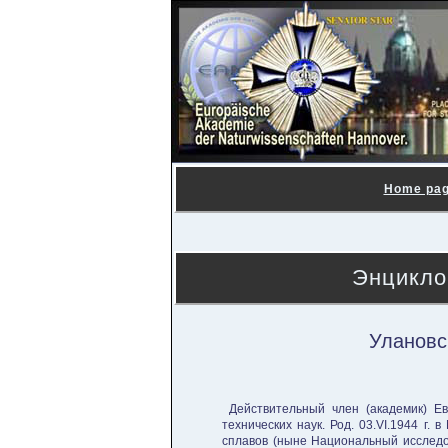
Home pa
Энцикло
Улановс
Действительный член (академик) Ев
технических наук. Род. 03.VI.1944 г. 
сплавов (ныне Национальный исследо