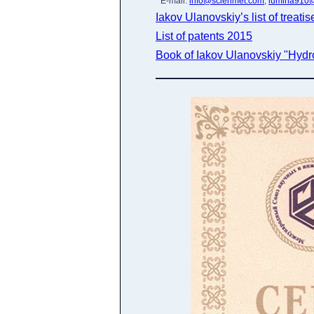
E-mail:
info@scienmet.com
,
lumina910@
Iakov Ulanovskiy’s list of treatis
List of patents 2015
Book of Iakov Ulanovskiy "Hydro