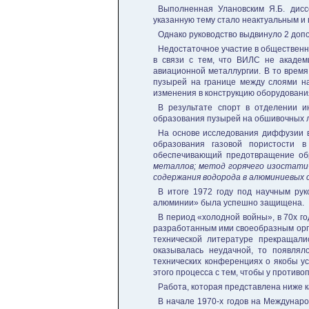
Выполненная Улановским Я.Б. дисс
указанную тему стало неактуальным и 
Однако руководство выдвинуло 2 доп
Недостаточное участие в общественно
в связи с тем, что ВИЛС не академ
авиационной металлургии. В то время
пузырей на границе между слоями на
изменения в конструкцию оборудования,
В результате спорт в отделении 
образования пузырей на обшивочных ли
На основе исследования диффузии в
образования газовой пористости 
обеспечивающий предотвращение об
металлов; метод горячего изостатич
содержания водорода в алюминиевых 
В итоге 1972 году под научным рук
алюминии» была успешно защищена.
В период «холодной войны», в 70х г
разработанным ими своеобразным орга
технической литературе прекращали
оказывалась неудачной, то появлял
технических конференциях о якобы ус
этого процесса с тем, чтобы у против
Работа, которая представлена ниже ка
В начале 1970-х годов на Междунар