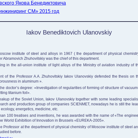
вского Якова Бенедиктовича
инжиниринг СМ» 2015 год
Iakov Benediktovich Ulanovskiy
cow institute of steel and alloys in 1967 ( the department of physical chemistry
r Abramovich Zhuhovitskiy was the chief of this department.
g in the all-union institute of light alloys of the Ministry of aviation industry 
t of the Professor A.A. Zhuhovitskiy Iakov Ulanovskiy defended the thesis on t
orousness in aluminum ».
e doctor’s degree: «Investigation of regularities of forming of structure of vacuum
ting titanium foil».
breakup of the Soviet Union, Iakov Ulanovskiy together with some leading specialis
earch and production group of companies SCIENMET, nowadays he is still the leader 
 ecology, energetics, medicine, etc.
 than 100 treatises and inventions, he was awarded with the name of «The enginee
the World Exhibition of Innovation in Brussels «EUREKA-2005».
Professor at the department of physical chemistry of Moscow institute of steel an
tudied before.