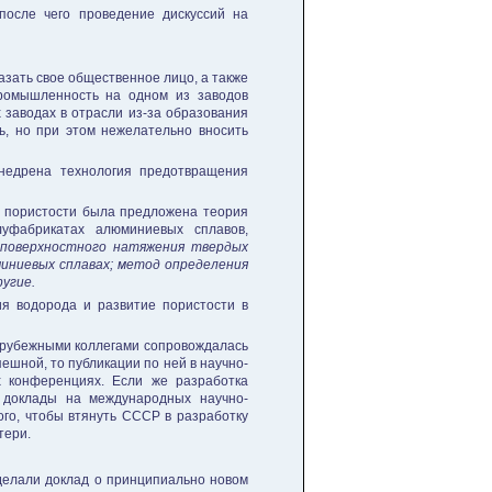
после чего проведение дискуссий на
азать свое общественное лицо, а также
промышленность на одном из заводов
 заводах в отрасли из-за образования
ь, но при этом нежелательно вносить
недрена технология предотвращения
я пористости была предложена теория
уфабрикатах алюминиевых сплавов,
 поверхностного натяжения твердых
миниевых сплавах; метод определения
угие.
ия водорода и развитие пористости в
зарубежными коллегами сопровождалась
шной, то публикации по ней в научно-
х конференциях. Если же разработка
ь доклады на международных научно-
ого, чтобы втянуть СССР в разработку
тери.
делали доклад о принципиально новом