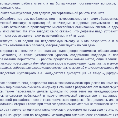
ертационная работа ответила на большинство поставленных вопросов, 
прекратилось.
олнительных условия для допуска диссертационной работы к защите:
й работе, поэтому необходимо поднять уровень спорта и таким образом пок
ический институт, а прикладной, необходимо внедрение результатов в 
 было остановлено производство многослойных обшивочных листов на двух
 этих листах. На этих заводах было сказано, что дефекты надо устранит
 т.к на согласование таких изменений могли уйти годы.
института был поднят на недосягаемую высоту и была разработана и в
стах алюминиевых сплавов, которая действует и по сей день.
одорода в алюминии и его сплавах, водородопроницаемости, образовани
в металлах, а также установлен уровень содержания водорода в пол
разования пористости. В работе предложены новый метод
определения
еского прессования для удаления газов и устранения пористости в алю
сплавах, содержащих легирующие элементы с высокой упругостью пара и др
оводством Жуховицкого А.А. кандидатская диссертация на тему: «Диффуз
одах прошлого века, разработка новых технологических процессов нашими 
низационно-экономическим ноу-хау. Если новая разработка оказывалась успе
сь, также переставали делать доклады по этой теме на международны
ось множество публикаций в научно-технической литературе и делалис
пешной разработке нового технологического процесса. Это делалось для т
оположной стороны также при этом создавались значительные финансовые по
к раз и является одним из таких «ноу хау», о котором мы тогда еще не знали.
одной конференции по вакуумной металлургии американские специалисты с