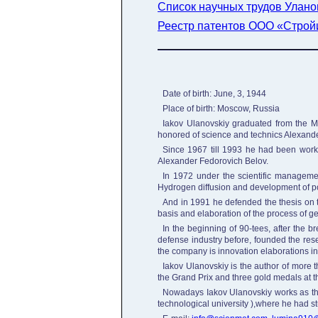
Список научных трудов Улано
Реестр патентов ООО «Строй
Date of birth: June, 3, 1944
Place of birth: Moscow, Russia
Iakov Ulanovskiy graduated from the Mos
honored of science and technics Alexande
Since 1967 till 1993 he had been workin
Alexander Fedorovich Belov.
In 1972 under the scientific managemen
Hydrogen diffusion and development of p
And in 1991 he defended the thesis on th
basis and elaboration of the process of get
In the beginning of 90-tees, after the 
defense industry before, founded the res
the company is innovation elaborations in
Iakov Ulanovskiy is the author of more
the Grand Prix and three gold medals at 
Nowadays Iakov Ulanovskiy works as the 
technological university ),where he had s