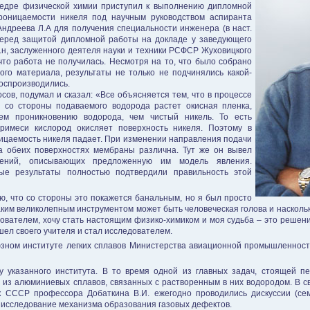
федре физической химии приступил к выполнению дипломной
роницаемости никеля под научным руководством аспиранта
ндреева Л.А для получения специальности инженера (в наст.
перед защитой дипломной работы на докладе у заведующего
.н, заслуженного деятеля науки и техники РСФСР Жуховицкого
то работа не получилась. Несмотря на то, что было собрано
ого материала, результаты не только не подчинялись какой-
воспроизводились.
сов, подумал и сказал: «Все объясняется тем, что в процессе
 со стороны подаваемого водорода растет окисная пленка,
м проникновению водорода, чем чистый никель. То есть
римеси кислород окисляет поверхность никеля. Поэтому в
ицаемость никеля падает. При изменении направления подачи
а обеих поверхностях мембраны различна. Тут же он вывел
нений, описывающих предложенную им модель явления.
ые результаты полностью подтвердили правильность этой
аю, что со стороны это покажется банальным, но я был просто
аким великолепным инструментом может быть человеческая голова и насколько 
едователем, хочу стать настоящим физико-химиком и моя судьба – это реше
шел своего учителя и стал исследователем.
оюзном институте легких сплавов Министерства авиационной промышленност
у указанного института. В то время одной из главных задач, стоящей 
из алюминиевых сплавов, связанных с растворенным в них водородом. В с
к СССР профессора Добаткина В.И. ежегодно проводились дискуссии (се
исследование механизма образования газовых дефектов.