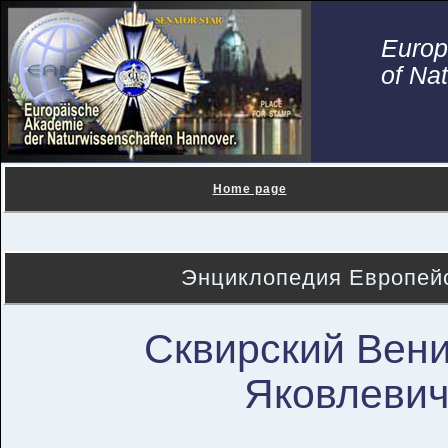
Euro
of Na
Home page
Энциклопедия Европейс
Сквирский Вен
Яковлеви