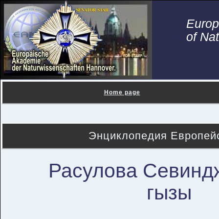
Euro
of Na
Home page
Энциклопедия Европейс
Расулова Севинд
гызы