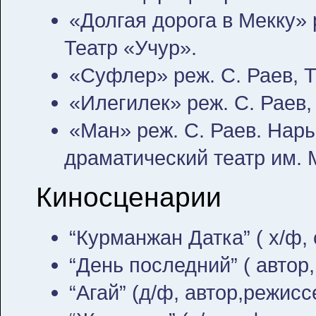
«Долгая дорога в Мекку» 
Театр «Учур».
«Суфлер» реж. С. Раев, Т
«Илегилек» реж. С. Раев, 
«Ман» реж. С. Раев. Нар
драматический театр им. М
Киносценарии
“Курманжан Датка” ( х/ф, 
“День последний” ( автор,
“Агай” (д/ф, автор,режисс