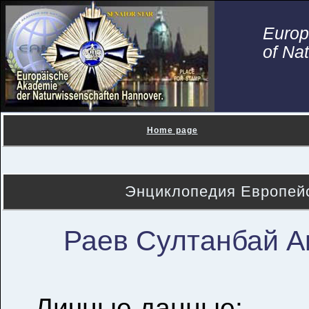
Euro
of Na
Home page
Энциклопедия Европейс
Раев Султанбай А
Личные данные: