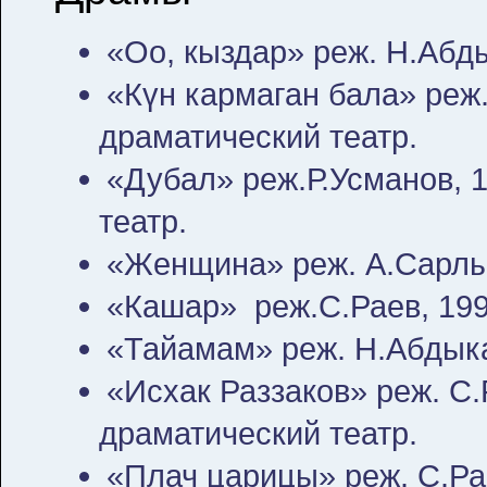
«Оо, кыздар» реж. Н.Абды
«Күн кармаган бала» реж
драматический театр.
«Дубал» реж.Р.Усманов, 
театр.
«Женщина» реж. А.Сарлы
«Кашар» реж.С.Раев, 199
«Тайамам» реж. Н.Абдыкад
«Исхак Раззаков» реж. С
драматический театр.
«Плач царицы» реж. С.Рае