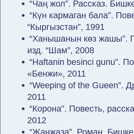
“Чаң жол”. Рассказ. Бишке
“Күн кармаган бала”. Пове
“Кыргызстан”, 1991
“Ханышанын көз жашы”. П
изд. “Шам”, 2008
“Haftanin besinci gunu”. П
«Бенжи», 2011
“Weeping of the Gueen”. Д
2011
“Корона”. Повесть, расска
2012
“Жанжаза”. Роман. Бишкек.