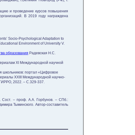
ербайджан), г.Великий Новгород (РФ), г.
зацию и проведение курсов повышения
рганизаций. В 2019 году награждена
ents’ Socio-Psychological Adaptation to
ducational Environment of University V.
тва образования
Радевская Н.С.
териалам ХI Международной научной
я школьников: портал «Цифровое
ериалы XXIII Международной научно-
ГИРРО, 2022. – С.329-337.
Сост. – проф. А.А. Горбунов. – СПб.:
димира Тыминского. Автор-составитель