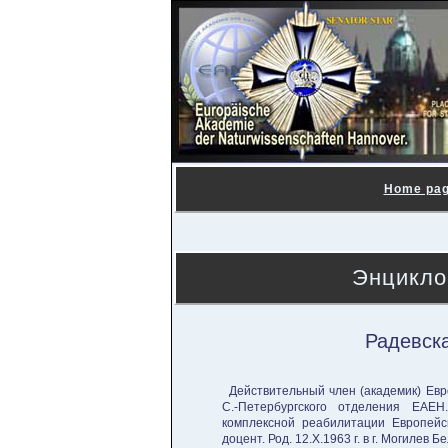
Home pa
Энцикло
Радевск
Действительный член (академик) Евр
С.-Петербургского отделения ЕАЕ
комплексной реабилитации Европейск
доцент. Род. 12.X.1963 г. в г. Могилев 