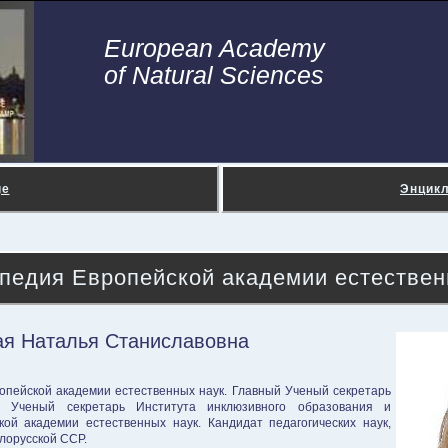
European Academy
of Natural Sciences
ge
Энцик
педия Европейской академии естествен
ая Наталья Станиславовна
опейской академии естественных наук. Главный Ученый секретарь
Н. Ученый секретарь Института инклюзивного образования и
ой академии естественных наук. Кандидат педагогических наук,
Белорусской ССР.