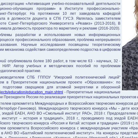
 диссертацию «Активизация учебно-познавательной деятельности
ионно-обучающих программ» в Институте профессионально-
Санкт-Петербург. На протяжении 10 лет заведовала кафедрой
ла в должности доцента в СПб ГУСЭ. Являлась заместителем
те Санкт-Петербургского Университета «Реавиз» (2013-2016), В
мала должность проректора по маркетингу и рекламе (2016-2020).
облемы разработки и использования новых информационных
процессе профессионального образования, проблема непрерывного
разования. Научные исследования посвящены теоретическому
ции механизма содействия самоопределению подростка в цифровом
ний
опубликовала более 180 работ, в том числе 63 - научных, 32 -
 о НИР. Автор учебных и методических пособий по проблемам
дагогической практике.
уководителем СПБ ГППОУ "Ижорский политехнический лицей"
елем в Приоритетном национальном проекте «Образование»: по
 подготовки сварщиков для атомной энергетики и оборонной
rojects/education/education_main.shtml
- Приоритетные национальные
и Президенте России по реализации приоритетных национальных проектов 
ателем оргкомитета Международных и Всероссийских творческих конкурсов дл
-Петербург-Ганновер). Международного творческого конкурса «Мы – дети кос
д эгидой ЕАЕН, АНО ВО «Смольный институт РАО», 2018 г. Председателем о
институт – история и традиции!», 2018 г., проводимого под эгидой ЕАЕ
ского творческого конкурса «Россия и Китай: история и традиции» (2019 г.
ем оргкомитета Всероссийского конкурса с международным участием «Красо
Н в АНО ВО «Балтийский политехнический институт». На конкурсы представ