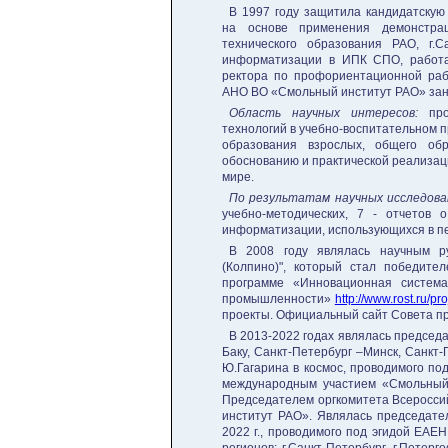
В 1997 году защитила кандидатскую
на основе применения демонстрац
технического образования РАО, г.
информатизации в ИПК СПО, работа
ректора по профориентационной рабо
АНО ВО «Смольный институт РАО» зани
Область научных интересов:
пр
технологий в учебно-воспитательном 
образования взрослых, общего об
обоснованию и практической реализа
мире.
По результатам научных исследова
учебно-методических, 7 - отчетов
информатизации, использующихся в пе
В 2008 году являлась научным р
(Колпино)", который стал победит
программе «Инновационная система
промышленности»
http://www.rost.ru/p
проекты. Официальный сайт Совета пр
В 2013-2022 годах являлась председ
Баку, Санкт-Петербург –Минск, Санкт
Ю.Гагарина в космос, проводимого по
международным участием «Смольный 
Председателем оргкомитета Всероссий
институт РАО». Являлась председател
2022 г., проводимого под эгидой ЕАЕ