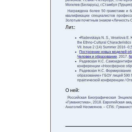
регионов: г.Санкт-Петербург, г.Петерго
Могилев (Беларусь), г.Стамбул (Турция)
Награждена более 50 грамотами и б
квалификации специалистов професс
Золотым почетным знаком «Личность С
Лит.:
•Radevskaya N. S., Veselova E. K
the Ethno-Cultural Characteristic
VII. Issue 2 (14) Summer 2016 -0,5
Построение новых моделей об
Человек и образование
. 2017.
№
Радевская Н.С. Самоидентифик
конференции «Ноосферное образ
Радевская Н.С. Формирование
образование» ГБОУ лицей 590 
практической конференции / Отв.
О ней:
Российская Биографическая Энциклоп
«Гуманистика», 2018. Европейская ак
Анатолий Несмеянов. – СПб.: Гуманист