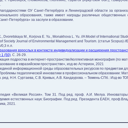
ф, г. Приозерск, г.Ломоносов, г.Колпино, г.Братск (Иркутской обл.), г.Баку(Аз
.
лагодарностями ОУ Санкт-Петербурга и Ленинградской области за органи
ионального образования, также имеет награды различных общественных о
анкт-Петербурга» за заслуги в образовании.
., Dvoretskaya M., Korjova E. Yu., Monakhova L. Yu. //A Model of International Stud
s of Society Journal of Environmental Management and Tourism. (статья Scopus) //E
/0,3 п.л.
разования взрослых в контексте индивидуализации и расширения пространс
 1 (50)
. С. 26-29.
ация подростка в интернет-пространстве//коллективная монография (по ма
ование в евразийском пространстве», изд-во Астерион, 2021
 единой информационной среды образовательных ресурсов по предметам дл
Проблемы педагогической инноватики в профессиональном образовании: Мат
 ред. Н.Н. Суртаева, С.В. Кривых, А.В. Кандаурова. – Тюмень-СПб.: Изд-во ТО
едия «Великая Россия». Том 31. Под ред. проф. А.И. Мелуа. Инноваторы. 
адемия естественных наук: Биографии. Под ред. Президента ЕАЕН, проф.Вла
ика, 2021.