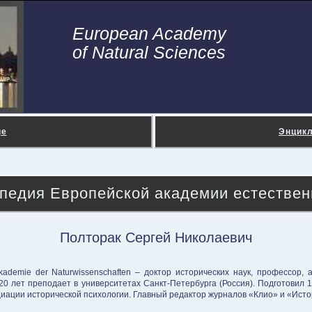
European Academy
of Natural Sciences
ge
Энцик
педия Европейской академии естествен
Полторак Сергей Николаевич
ademie der Naturwissenschaften – доктор исторических наук, профессор, 
20 лет преподает в университетах Санкт-Петербурга (Россия). Подготовил 
иации исторической психологии. Главный редактор журналов «Клио» и «Исто