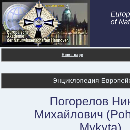
Euro
of Na
Home page
Энциклопедия Европейс
Погорелов Ни
Михайлович (Poh
Mykyta)