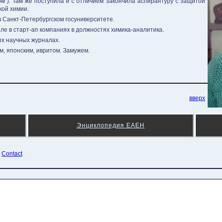
м"). Там же поступила и с отличием закончила аспирантуру с защитой
кой химии.
 Санкт-Петербургском госуниверситете.
иле в старт-ап компаниях в должностях химика-аналитика.
х научных журналах.
м, японским, ивритом. Замужем.
вверх
Энциклопедия ЕАЕН
¦
Contact