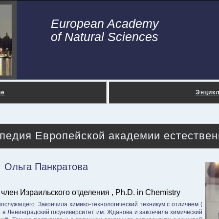
European Academy
of Natural Sciences
ge
Энцик
педия Европейской академии естествен
Ольга Панкратова
ен Израильского отделения , Ph.D. in Chemistry
нослужащего. Закончила химико-технологический техникум с отличием (
 в Ленинградский госуниверситет им. Жданова и закончила химический