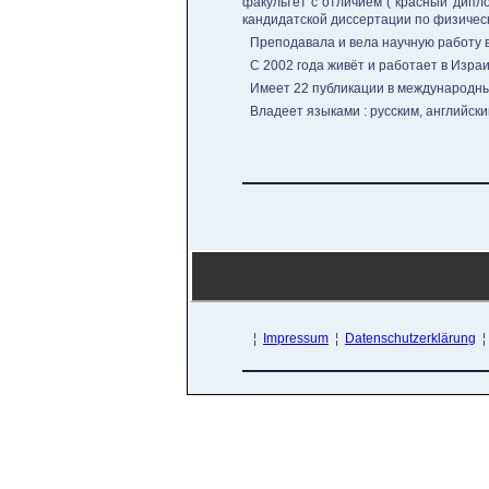
факультет с отличием ("красный дипло
кандидатской диссертации по физичес
Преподавала и вела научную работу в
С 2002 года живёт и работает в Изра
Имеет 22 публикации в международны
Владеет языками : русским, английски
¦
Impressum
¦
Datenschutzerklärung