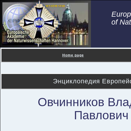
Euro
of Na
Home page
Энциклопедия Европейс
Овчинников Вл
Павлович