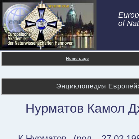
Euro
of Na
Home page
Энциклопедия Европейс
Нурматов Камол Д
К.Нурматов (род. 27.02.1