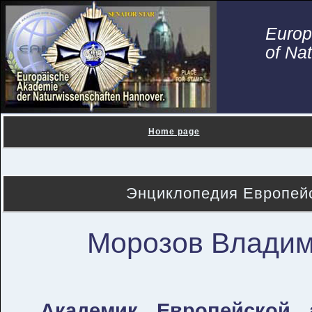
Euro
of Na
Home page
Энциклопедия Европейс
Морозов Владим
Академик Европейской 