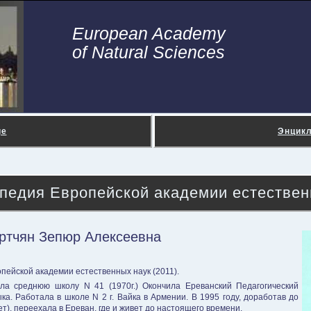
European Academy
of Natural Sciences
ge
Энцик
педия Европейской академии естествен
ртчян Зепюр Алексеевна
пейской академии естественных наук (2011).
нчила среднюю школу N 41 (1970г.) Окончила Ереванский Педагогический
зыка. Работала в школе N 2 г. Вайка в Армении. В 1995 году, доработав до
ет), переехала в Ереван, где и живет до настоящего времени.