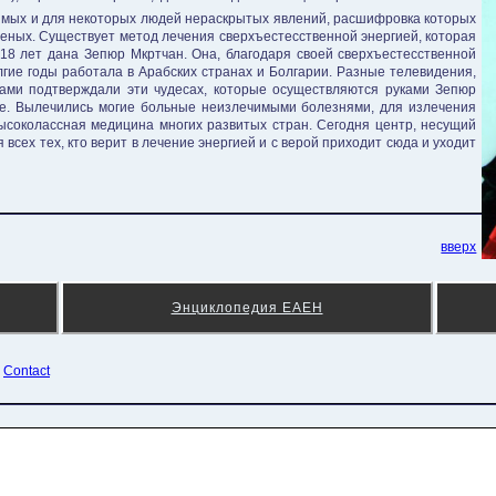
имых и для некоторых людей нераскрытых явлений, расшифровка которых
ченых. Существует метод лечения сверхъестесственной энергией, которая
 18 лет дана Зепюр Мкртчан. Она, благодаря своей сверхъестесственной
лгие годы работала в Арабских странах и Болгарии. Разные телевидения,
ами подтверждали эти чудесах, которые осуществляются руками Зепюр
ле. Вылечились могие больные неизлечимыми болезнями, для излечения
ысоколассная медицина многих развитых стран. Сегодня центр, несущий
я всех тех, кто верит в лечение энергией и с верой приходит сюда и уходит
вверх
Энциклопедия ЕАЕН
¦
Contact