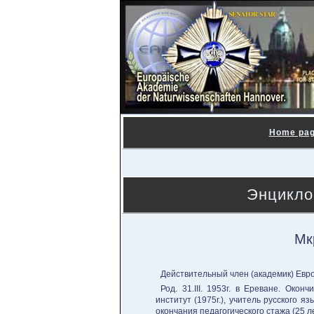
Home pa
Энцикло
Мк
Действительный член (академик) Евро
Род. 31.III. 1953г. в Ереване. Око
институт (1975г.), учитель русского я
окончания педагогического стажа (25 л