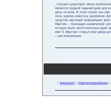
Сегодня существует много необъясн
является трудной задачей даже для у
дана не всем. В этом случае она уже
силе, широко известна зарубежом. До
средства массовой информации факт
Мкртчян – благодаря космической си
которых была несостоятельна даже в
имя “З. Мкртчян” открыл свои двери дл
– уже излеченным.
¦
Impressum
¦
Datenschutzerklärung