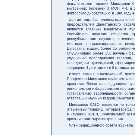
факультетской терапии. Минкаилов К
внутренних болезней II МОЛГМИ, в 1
докторскую диссертацию; в 1986 году 
Долгие годы был членом правления 
председателем Дагестанского отдел
является главным внештатным пул
Российского научного общества в
республиканские научно-практичес
местные специализированные циклы
Дагестана, издано более 15 учебно-м
Опубликовано более 150 научных раб
улучшению преподавания терапии, 
кафедре, им руководимой, сформиров
защищено 4 докторских и 9 кандидатск
Имеет звания «Заслуженный деятел
Профессор Минкаилов является члено
практика». Является заведующим науч
региональной и федеральной программ
установлению заболеваемости органо
аттестации научных кадров, работая в
Минкаилов К.М.О. является не толь
отзывчивый товарищ, который всегда п
в изучении ХОБЛ, бронхиальной астм
практического здравоохранения.
Член редакционного совета журнала 