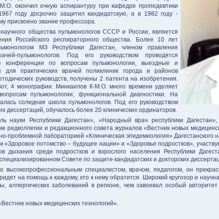
-М.О. окончил очную аспирантуру при кафедре пропедевтики
967 году досрочно защитил кандидатскую, а в 1982 году -
ему присвоено звание профессора.
научного общества пульмонологов СССР и России, является
ения Российского респираторного общества. Более 10 лет
ьмонологом МЗ Республики Дагестан, членом правления
рачей-пульмонологов. Под его руководством проводятся
кие конференции по вопросам пульмонологии, выездные и
 для практических врачей поликлиник города и районов
етодических руководств, получены 2 патента на изобретения.
от, 4 монографии. Минкаилов К-М.О. много времени уделяет
вопросам пульмонологии, функциональной диагностики. На
алась солидная школа пульмонологов. Под его руководством
их диссертаций, обучалось более 20 клинических ординаторов.
ь науки Республики Дагестан», «Народный врач республики Дагестан»
м редколлегии и редакционного совета журналов «Вестник новых медицинск
но-проблемной лабораторией «Клиническая эпидемиология» Дагестанского 
 «Здоровое потомство – будущее нации» и «Здоровье подростков», участву
в дыхания среди подростков и взрослого населения Республики Дагеста
 специализированном Совете по защите кандидатских и докторских диссерта
ко высокопрофессиональным специалистом, врачом, педагогом, он прекра
ридет на помощь к каждому, кто к нему обратится. Широкий кругозор и научн
ы, аллергических заболеваний в регионе, чем завоевал особый авторитет
«Вестник новых медицинских технологий».