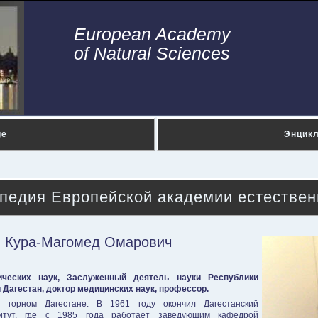
European Academy
of Natural Sciences
ge
Энцик
педия Европейской академии естествен
 Кура-Магомед Омарович
ических наук, Заслуженный деятель науки Республики
 Дагестан, доктор медицинских наук, профессор.
горном Дагестане. В 1961 году окончил Дагестанский
титут, где с 1985 года работает заведующим кафедрой