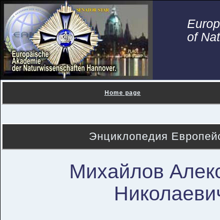
Euro
of Na
Home page
Энциклопедия Европейс
Михайлов Алек
Николаеви