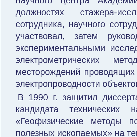
научного центра Акаде
должностях стажера-исс
сотрудника, научного сотру
участвовал, затем руков
экспериментальными иссле
электрометрических ме
месторождений проводящих р
электропроводности объекто
В 1990 г. защитил диссер
кандидата технических н
«Геофизические методы п
полезных ископаемых» на те