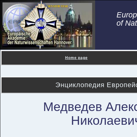
Euro
of Na
Home page
Энциклопедия Европейс
Медведев Алек
Николаеви