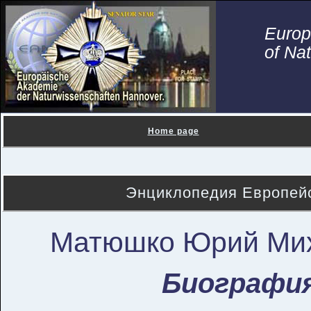
Euro
of Na
Home page
Энциклопедия Европейс
Матюшко Юрий Ми
Биографи