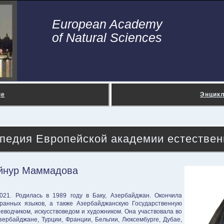
European Academy
of Natural Sciences
ge
Энцик
педия Европейской академии естествен
йнур Маммадова
021. Родилась в 1989 году в Баку, Азербайджан. Окончила
ранных языков, а также Азербайджанскую Государственную
еводчиком, искусствоведом и художником. Она участвовала во
ербайджане, Турции, Франции, Бельгии, Люксембурге, Дубае,