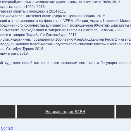
 азербайджанских и молдавских художников» на выставке «1969» 2013.
у» в галерее «1969» 2013 г.
рства спорта и молодежи в 2014 году.
авочном зале CaruseldeLouvre Лувра во Франции, Париж, 2015.
ций и современность» на фестивале VERA в России, медаль I степени, Моско
оединенного Королевства Елизаветой II, посвященной 90-летию Елизаветы II 
 выставка, проходившая в галерее ArtThema в Брюсселе, Бельгия, 2017.
иси в галерее "Карабах" в Люксембурге 2017.
ских художников, посвященная 100-летию Азербайджанской Республики в гале
родной колонии пластических искусств апельсинового цвета» в честь 95-лет
аш, Стамбул, Турция 2018.
о» в Баку, 2018.
ой художественной школы и ответственным секретарем Государственного
Энциклопедия ЕАЕН
¦
Contact