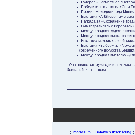
Галерея «Совместная выставка
Победитель выставки «Огни Бак
Премия Молодежи года Министе
Выставка «ArtShopping» в выст
Награда за «Сохранение тради
Она встретилась с Королевой С
Международная художественная
Международная выставка живоп
Выставка молодых азербайджан
Выставка «Выбор» из «Междуна
современного искусства Бешикт
Международная выставка «Дзюд
Она является руководителем частн
Зейналабдина Тагиева.
¦
Impressum
¦
Datenschutzerklärung