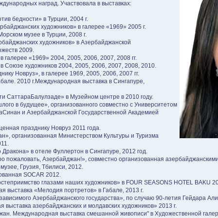
еждународных наград. Участвовала в выставках:
ив бедности» в Турции, 2004 г.
рбайджанских художников» в галерее «1969» 2005 г.
рском музее в Турции, 2008 г.
ербайджанских художников» в Азербайджанской
жеств 2009.
 галерее «1969» 2004, 2005, 2006, 2007, 2008 гг.
 Союзе художников 2004, 2005, 2006, 2007, 2008, 2010.
ку Новруз», в галерее 1969, 2005, 2006, 2007 гг.
абале. 2010 г.Международная выставка в Сингапуре,
и СаттараБалулзаде» в Музейном центре в 2010 году.
лого в будущее», организованного совместно с Университетом
аСинан и Азербайджанской Государственной Академией
щенная празднику Новруз 2011 года.
н», организованная Министерством Культуры и Туризма
11.
Дракона» в отеле Фуллертон в Сингапуре, 2012 год.
о пожаловать, Азербайджан!», совместно организованная азербайджанскими
узее, Грузия, Тбилиси, 2012.
зованная SOCAR 2012.
остеприимство глазами наших художников» в FOUR SEASONS HOTEL BAKU 20
 выставка «Мелодия портретов» в Габале, 2013 г.
зависимого Азербайджанского государства», по случаю 90-летия Гейдара Алие
 выставка азербайджанских и молдавских художников» 2013 г.
жан. Международная выставка смешанной живописи" в Художественной галер