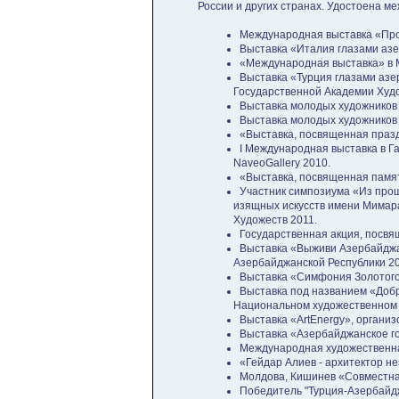
России и других странах. Удостоена м
Международная выставка «Прот
Выставка «Италия глазами азе
«Международная выставка» в Мо
Выставка «Турция глазами аз
Государственной Академии Худо
Выставка молодых художников в
Выставка молодых художников в
«Выставка, посвященная праздни
I Международная выставка в Г
NaveoGallery 2010.
«Выставка, посвященная памят
Участник симпозиума «Из прош
изящных искусств имени Мимар
Художеств 2011.
Государственная акция, посвя
Выставка «Выживи Азербайджа
Азербайджанской Республики 20
Выставка «Симфония Золотого 
Выставка под названием «Добр
Национальном художественном м
Выставка «ArtEnergy», органи
Выставка «Азербайджанское г
Международная художественная
«Гейдар Алиев - архитектор не
Молдова, Кишинев «Совместная
Победитель "Турция-Азербайд