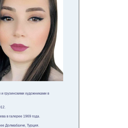
 и грузинскими художниками в
12.
ва в галерее 1969 года.
ее Долмабахче, Турция.