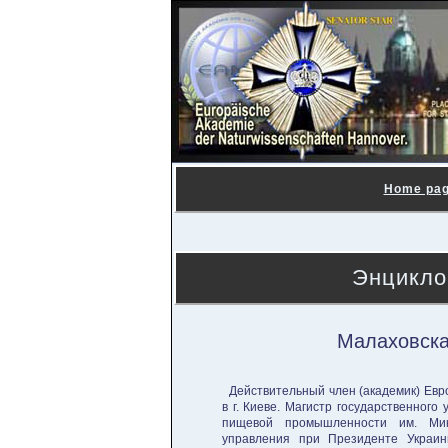
Home pa
Энцикло
Малаховска
Действительный член (ака­демик) Евро
в г. Киеве. Ма­гистр государственного
пищевой промышлен­ности им. Мик
управления при Прези­денте Украи