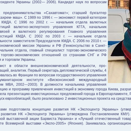
езиденте Украины (2002— 2006). Кандидат наук по вопросам
предпри­нимательства «Сахавтомат»; старший бухгалтер
хрем- маш». С 1989 по 1996 г. — экономист первой категории
й КМДА. С 1996 по 2002 г. — начальник отде­ла валютных
тиций валютно-экспертного управления КГГА, начальник
вя­зей и валютного регулирования Главного управ­ления
вестиций КМДА. С 2002 по 2003 г. — начальник отде­ла
ьнос­ти заместителя Председателя КМДА. С 2006 по 2010 г. —
кономической миссии Украины и РФ (Ген­консульство в Санкт-
чальник отдела, главный специалист торгово-экономического
 торгово-экономических отношений со странами СНГ и РФ
я и торговли Украины.
ист в об­ласти внешнеэкономической деятельности, про­
ий, ана­литик. Первый секретарь дипломатической служ­бы, 4
ва­лась во Франции по вопросам государственного управления
у­манитарном институте «Висконсинский между­народный
ом МВА, 2002—2003). В должности началь­ника управления
пцию и программу привлечения инвестиций в экономику города Киева, разра
вела презентацию инвестиционных предложений города в Европарламенте, 
уск еврооблигаций; было реализовано 2 инвестиционных проекта на сред­ст
ами под­готовила концепцию развития НК «Экспоцентр Украины» (утвер
 развития НК «Экспоцентр Украины» (утверж­дена Постановлением КМУ).
кой выставочной акции Барвиста Украи­на» и «Лучший отечественный товар
боте Всемирной выставки «Экспо-2005» (Япония). Занималась организацио