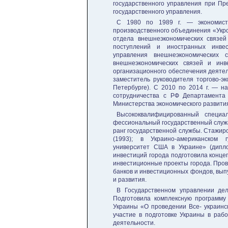
государственного управления при Пр
государствен­ного управления.
С 1980 по 1989 г. — экономист 
производственного объединения «Укрса
отдела внешнеэкономических связе
поступлений и иностранных инве­с
управления внешнеэкономических с
внешнеэкономических связей и ин
организационного обеспечения деятел
заместитель руководителя торго­во-э
Петербурге). С 2010 по 2014 г. — на
сотрудничества с РФ Департамента
Министерства экономи­ческого развити
Высококвалифицированный специал
фессиональный государственный служащ
ранг государственной службы. Стажиро
(1993); в Украино-американском г
университет США в Украине» (дип­л
инвестиций города подготовила конце
инвестиционные проекты города. Про
банков и инвес­тиционных фондов, вып
и развития.
В Государственном управлении дел
Подготовила комплексную программу
Украины «О проведении Все- украинс
участие в подготовке Ук­раины в ра
деятельности.