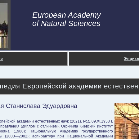
European Academy
of Natural Sciences
ge
Энцик
педия Европейской академии естествен
я Станислава Эдуардовна
пейской академии естественных наук (2021). Род. 09.XI.1958 г.
 управле­ния (диплом с отличием). Окон­чила Киевский институт
ояна (1980); Национальную Ака­демию государственного
ны (2000—2002); аспирантуру при Национальной Академии