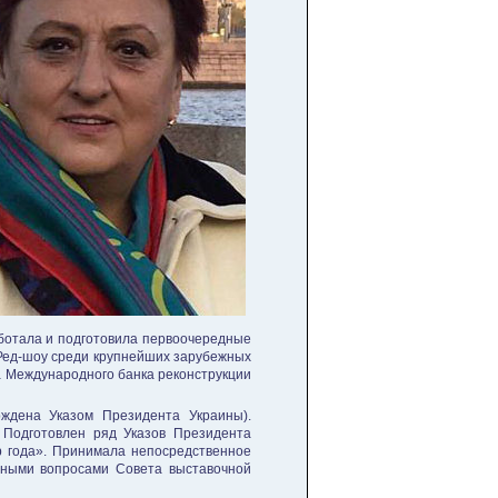
ботала и подго­товила первоочередные
Ред-шоу среди крупнейших зарубежных
ва Международного банка реконструкции
ждена Указом Президента Ук­раины).
 Подготовлен ряд Указов Президента
 года». При­нимала непосредственное
нными вопро­сами Совета выставочной