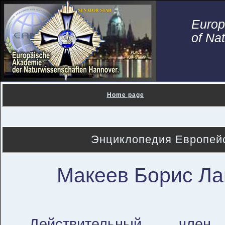
Euro
of Na
Home page
Энциклопедия Европейс
Макеев Борис Ла
Действительный член 