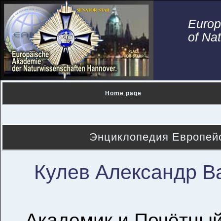
Euro
of Na
Home page
Энциклопедия Европейс
Кулев Александр В
Академик и Почётны