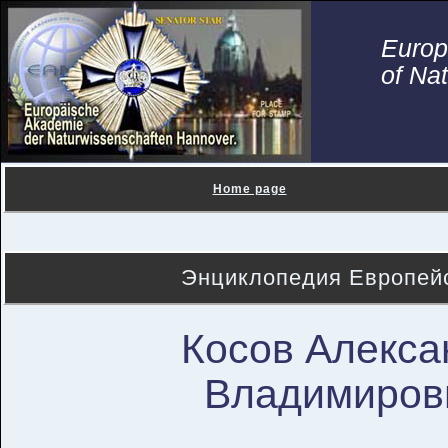
Euro
of Na
Home page
Энциклопедия Европейс
Косов Алекса
Владимиров