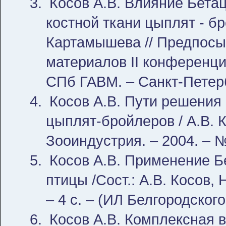
Косов А.В. Влияние Бета
костной ткани цыплят - бр
Картамышева // Предпосыл
материалов II конференц
СПб ГАВМ. – Санкт-Петербу
Косов А.В. Пути решения
цыплят-бройлеров / А.В. К
Зооиндустрия. – 2004. – №
Косов А.В. Применение 
птицы /Сост.: А.В. Косов,
– 4 с. – (ИЛ Белгородског
Косов А.В. Комплексная в