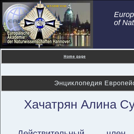
Euro
of Na
Home page
Энциклопедия Европейс
Хачатрян Алина С
Действительный член 