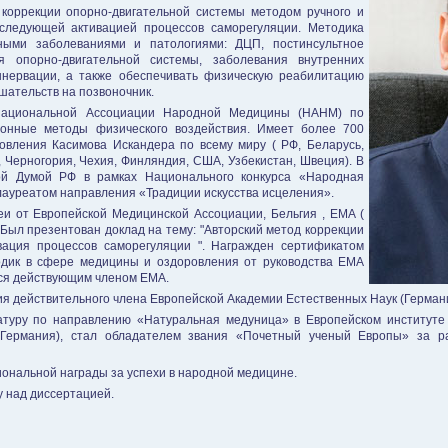
коррекции опорно-двигательной системы методом ручного и
оследующей активацией процессов саморегуляции. Методика
ыми заболеваниями и патологиями: ДЦП, постинсультное
ия опорно-двигательной системы, заболевания внутренних
ннервации, а также обеспечивать физическую реабилитацию
шательств на позвоночник.
Национальной Ассоциации Народной Медицины (НАНМ) по
ионные методы физического воздействия. Имеет более 700
новления Касимова Искандера по всему миру ( РФ, Беларусь,
 Черногория, Чехия, Финляндия, США, Узбекистан, Швеция). В
ной Думой РФ в рамках Национального конкурса «Народная
лауреатом направления «Традиции искусства исцеления».
леи от Европейской Медицинской Ассоциации, Бельгия , EMA (
. Был презентован доклад на тему: "Авторский метод коррекции
вация процессов саморегуляции ". Награжден сертификатом
одик в сфере медицины и оздоровления от руководства ЕМА
тся действующим членом ЕМА.
ния действительного члена Европейской Академии Естественных Наук (Герман
ратуру по направлению «Натуральная медуница» в Европейском институте
 Германия), стал обладателем звания «Почетный ученый Европы» за р
иональной награды за успехи в народной медицине.
 над диссертацией.