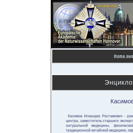
Home pa
Энцикло
Касимов
Касимов Искандер Растамович - рук
центра, заместитель старшего экспер
натуральной медицины, физический
традиционной китайской медицине, г