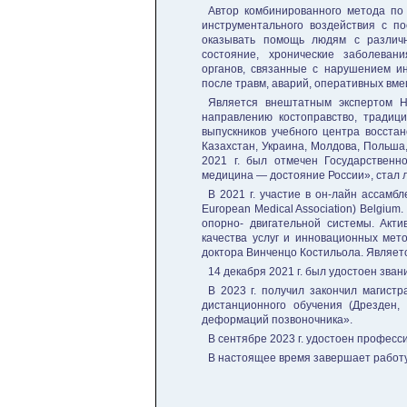
Автор комбинированного метода по 
инструментального воздействия с п
оказывать помощь людям с различн
состояние, хронические заболеван
органов, связанные с нарушением и
после травм, аварий, оперативных вме
Является внештатным экспертом 
направлению костоправство, традиц
выпускников учебного центра восста
Казахстан, Украина, Молдова, Польша,
2021 г. был отмечен Государствен
медицина — достояние России», стал 
В 2021 г. участие в он-лайн ассамб
European Medical Association) Belgium
опорно- двигательной системы. Акти
качества услуг и инновационных мет
доктора Винченцо Костильола. Являе
14 декабря 2021 г. был удостоен зва
В 2023 г. получил закончил магист
дистанционного обучения (Дрезден,
деформаций позвоночника».
В сентябре 2023 г. удостоен професс
В настоящее время завершает работу