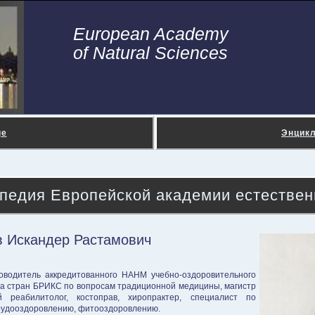
European Academy
of Natural Sciences
ge
Энцик
педия Европейской академии естествен
 Искандер Растамович
оводитель аккредитованного НАНМ учебно-оздоровительного
та стран БРИКС по вопросам традиционной медицины, магистр
 реабилитолог, костоправ, хиропрактер, специалист по
ирудооздоровлению, фитооздоровлению.