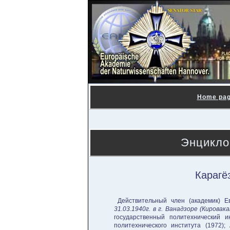
Home pa
Энцикло
Карагё
Действительный член (академик) Е
31.03.1940г. в г. Ванадзоре (Кировака
государственный политехнический ин
политехнического института (1972);