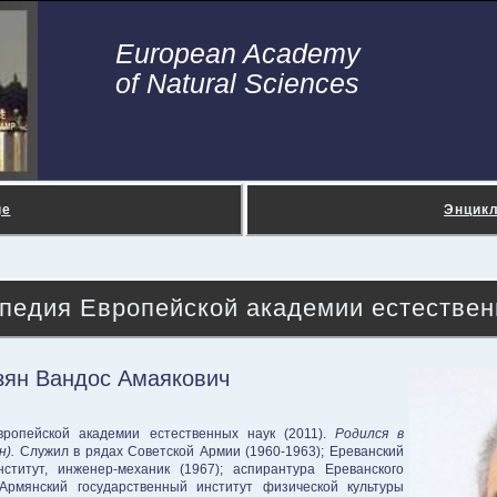
European Academy
of Natural Sciences
ge
Энцик
педия Европейской академии естествен
зян Вандос Амаякович
вропейской академии естественных наук (2011).
Родился в
н).
Служил в рядах Советской Армии (1960-1963); Ереванский
ститут, инженер-механик (1967); аспирантура Ереванского
 Армянский государственный институт физической культуры