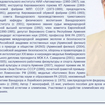
ледовательского института НИИ «Автоматика» (1960-1967); зав.
969); инструктор Кироваканского горкома КП Армении (1969-
меховой фабрики МЛП СССР (1973-1989); председатель
991); директор Кироваканской обувной фабрики (1991-1993);
ь совета Ванадзорского производственного трикотажного
ующий кафедры физического воспитания Ванадзорского
нститута (с 2001); присвоено звание судьи международной
дной высшей категории (1992); член комитета Европейской
1990-1995); депутат Верховного Совета Республики Армения
андидат исторических наук (2004); профессор ВАК РА (2007);
 академик международной академии экологии и безопасности
 Российской академии естественных наук (Армянский филиал)
к о природе и обществе (IASNS) (Армянский филиал) (2004);
оссийской академии безопасности, обороны и правопорядка (с
я интеллектуал XXI века» и награжден медалью Кембриджского
льного диплома президента МОК Х.А. Самаранча (2001); звания
005); заслуженного работника физкультуры и спорта Армении
кой культуры и спорта Армении (2007); лауреат премии им. М.
еном «Знак Почета» СССР (1986); почетной грамотой премьер-
ил Ломоносов» РФ (2008); медалью «Католикос Всех Армян
лью министерства науки и образования РА (2010); неизменный
тики Ванадзора и Лорийского региона (с 1975); зам.председателя федерации
я» (с 2006); Автор 7 монографий, 15 книг, учебного пособия для вузов 
 тяжелой атлетики и олимпизма. Участвовал в судействе олимпийских игр (
аниях.