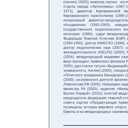
(заочно) (2005); инженер научно - исс
отдела завода «Автогенмаш» (1967-1
1973); директор Кироваканской 
Кироваканского горисполкома (1989-1
генеральный директор-председател
объединения (1993-2005); завед
государственного педагогического и
категории (1986); судьи междунаро
Федерации Тяжелой Атлетики (EWF) (
(1990-1995); доктор ЮНЕСКО (1999); к
доктор педагогических наук (2007);
жизнедеятельности (IAELPS) (2000);
(2004); международной академии нау
вице-президент Армянского филиала Р
2005); удостоился титула «Выдающийс
университета, Англия) (2000); специа
«Почетного гражданина Ванадзора» (2
(2000); заслуженного деятеля физичес
Ломоносова РФ (2006); Награжден орд
министра РА (2005); орденом «Миха
Вазген Первый» (2010); золотой меда
председатель федерации тяжелой атле
совета партии «Процветающая Армени
посвящены истории мирового спорта и
Европы и на международных соревнов