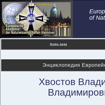
Euro
of Na
Home page
Энциклопедия Европейс
Хвостов Влад
Владимиров