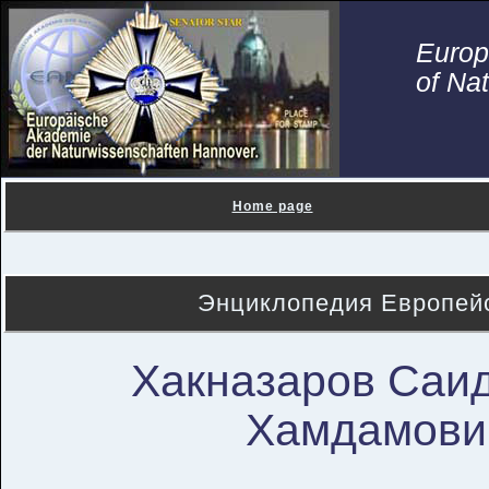
Euro
of Na
Home page
Энциклопедия Европейс
Хакназаров Саи
Хамдамови