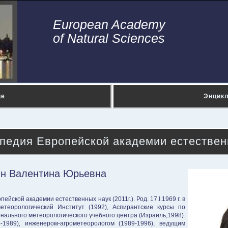
European Academy
of Natural Sciences
ge
Энцик
педия Европейской академии естествен
ян Валентина Юрьевна
йской академии естественных наук (2011г.). Род. 17.I.1969 г. в
етеорологический Институт (1992), Аспирантские курсы по
ального метеорологического учебного центра (Израиль,1998).
-1989), инженером-агрометеорологом (1989-1996), ведущим