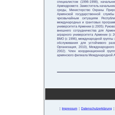
специалистом (1996-1998), начальн
Армгидромете. Заместитель начальник
среды, Министерство Охраны Приро
Армянской государственной службы
чрезвычайным ситуациям Республ
международных и грантовых программ
университета Армении (с 2005). Руков
внешнего сотрудничества для Армен
аграрного университета Армении (с 
ВМО (с 1996), международной группы 
обслуживания для устойчивого раз
Организация, 2010), Международного
2002). Член координационной гру
армянского филиала Международной Ак
¦
Impressum
¦
Datenschutzerklärung