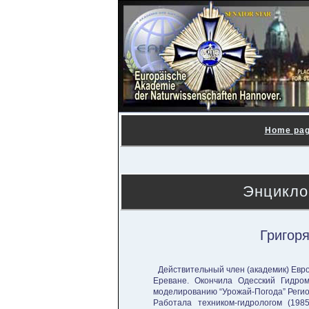
Home pa
Энцикло
Григор
Действительный член (академик) Европе
Ереване. Oкончила Одесский Гидром
моделированию “Урожай-Погода” Регион
Работала техником-гидрологом (1985