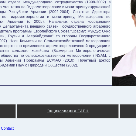
иком отдела международного сотрудничества (1998-2002) в
а Агентства по Гидрометеорологии и мониторингу окружающей
ды Республики Армении (2002-2004). Советник Директора
 по гидрометеорологии и мониторингу, Министерство по
ики Армении (с 2005). Начальник отдела координации
 Департамента внешних связей Государственного аграрного
одитель программы Европейского Союза “Эрасмус Мундус: Окно
ии, Грузии и Азербайджана” со стороны Государственного
2007). Член Комиссии по Сельскохозяйственной метеорологии
экспертов по применению агрометеорологической продукции и
вития сельского хозяйства (Всемирная Метеорологическая
 общества по сельскохозяйственной метеорологии (INSAM, с
ппы Армении Программы ЕС/ФАО (2010). Почетный доктор
адемии Наук о Природе и Обществе (2002).
Энциклопедия ЕАЕН
¦
Contact