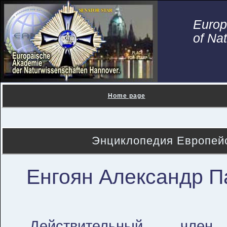
Euro
of Na
Home page
Энциклопедия Европейс
Енгоян Александр П
Действительный член 