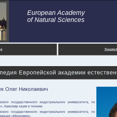
European Academy
of Natural Sciences
ge
Энцик
педия Европейской академии естествен
к Олег Николаевич
ского государственного индустриального университета, по
 бакалавр науки и техники.
ского государственного индустриального университета, по
фикация «Менеджер».