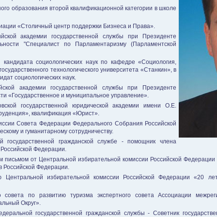
ного образования второй квалификационной категории в школе
иации «Столичный центр поддержки Бизнеса и Права».
сийской академии государственной службы при Президенте
ьности "Специалист по Парламентаризму (Парламентской
и кандидата социологических наук по кафедре «Социология,
 государственного технологического университета «Станкин», в
дидат социологических наук.
ийской академии государственной службы при Президенте
ти «Государственное и муниципальное управление».
овской государственной юридической академии имени О.Е.
руденция», квалификация «Юрист».
миссии Совета Федерации Федерального Собрания Российской
скому и гуманитарному сотрудничеству.
ой государственной гражданской службе - помощник члена
 Российской Федерации.
м письмом от Центральной избирательной комиссии Российской Федерации 
в Российской Федерации.
ью Центральной избирательной комиссии Российской Федерации «20 лет
о совета по развитию туризма экспертного совета Ассоциации межреги
льный Округ».
едеральной государственной гражданской службы - Советник государств