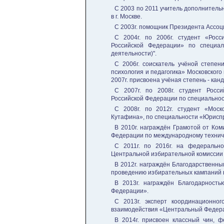
С 2003 по 2011 учитель дополнитель
в г. Москве.
С 2003г. помощник Президента Ассоц
С 2004г. по 2006г. студент «Рос
Российской Федерации» по специал
деятельности)".
С 2006г. соискатель учёной степен
психология и педагогика» Московского
2007г. присвоена учёная степень - кан
С 2007г. по 2008г. студент Росс
Российской Федерации по специальнос
С 2008г. по 2012г. студент «Моск
Кутафина», по специальности «Юрисп
В 2010г. награждён Грамотой от Ко
Федерации по международному техниче
С 2011г. по 2016г. на федеральн
Центральной избирательной комиссии
В 2012г. награждён Благодарственны
проведению избирательных кампаний 
В 2013г. награждён Благодарност
Федерации».
С 2013г. эксперт координационног
взаимодействия «Центральный Федера
В 2014г. присвоен классный чин, ф