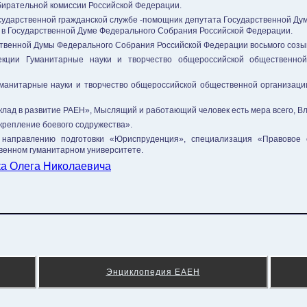
бирательной комиссии Российской Федерации.
государственной гражданской службе -помощник депутата Государственной Д
 в Государственной Думе Федерального Собрания Российской Федерации.
ственной Думы Федерального Собрания Российской Федерации восьмого созыв
секции Гуманитарные науки и творчество общероссийской общественной
Гуманитарные науки и творчество общероссийской общественной организаци
вклад в развитие РАЕН», Мыслящий и работающий человек есть мера всего, В
крепление боевого содружества».
о направлению подготовки «Юриспруденция», специализация «Правовое 
твенном гуманитарном университете.
ка Олега Николаевича
Энциклопедия ЕАЕН