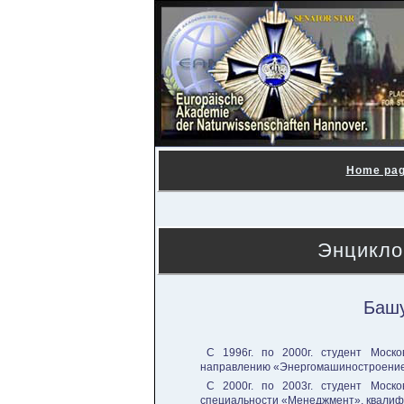
Home pa
Энцикло
Башу
С 1996г. по 2000г. студент Москов
направлению «Энергомашиностроение»,
С 2000г. по 2003г. студент Москов
специальности «Менеджмент», квали