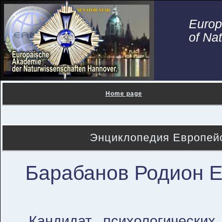
Euro
of Na
Home page
Энциклопедия Европейс
Барабанов Родион Е
Кандидат психологических