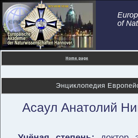
Euro
of Na
Home page
Энциклопедия Европейс
Асаул Анатолий Ни
Учёная степень:
доктор э