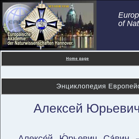
Euro
of Na
Home page
Энциклопедия Европейс
Алексей Юрьевич
Алексе́й Ю́рьевич Са́вин