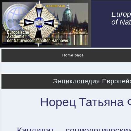
Euro
of Na
Home page
Энциклопедия Европейс
Норец Татьяна 
Кандидат социологическ