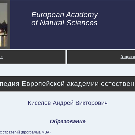
European Academy
of Natural Sciences
ge
Энцик
педия Европейской академии естествен
Киселев Андрей Викторович
Образование
их стратегий (программа МВА)