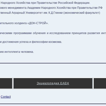
и Народного Хозяйства при Правительстве Российской Федерации.
сового менеджмента Академии Народного Хозяйства при Правительстве РФ
ственный Аграрный Университет им. К.Д.Глинки (экономический факультет)
ительного холдинга «ДОН-СТРОЙ».
ическими программами обучения и исследованием принципов развития инт
и достижения успеха и философии космизма.
ию интеллекта человека.
Энциклопедия ЕАЕН
¦
Contact