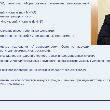
ФИ, тематика «Формирование элементов инновационной
ский Институт (при МИФИ)
ние на предприятиях»;
о-Физический Институт (МИФИ)
управление инвестиционными фондами).
ости «Стратегический и инновационный менеджмент».
одные технологии «Атомэнергопром». Один из ведущих
истки для атомных электростанций.
по созданию и внедрению корпоративных информационных систем.
ованием интеллектуальных ресурсов человека в экстремальных условиях п
ьных подходов к решению сложных изобретательских задач.
еный» на всероссийском конкурсе фонда «Знание» при Администрации Пр
20 – Кто автор?».