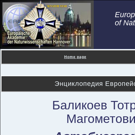
Euro
of Na
Home page
Энциклопедия Европейс
Баликоев Тот
Магометов