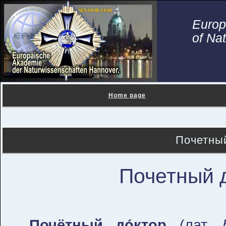
Euro
of Na
Home page
Почетны
Почетный 
Почётный до́ктор
(лат.